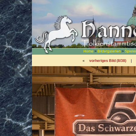
Home
>
Bildergalerien
>
Spiel
«
vorheriges Bild (8/38)
|