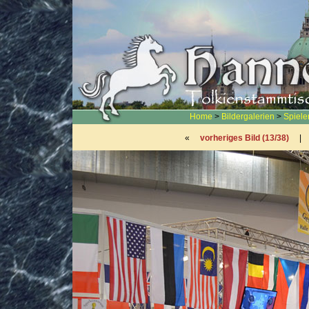
Home
>
Bildergalerien
>
Spiel
«
vorheriges Bild (13/38)
|