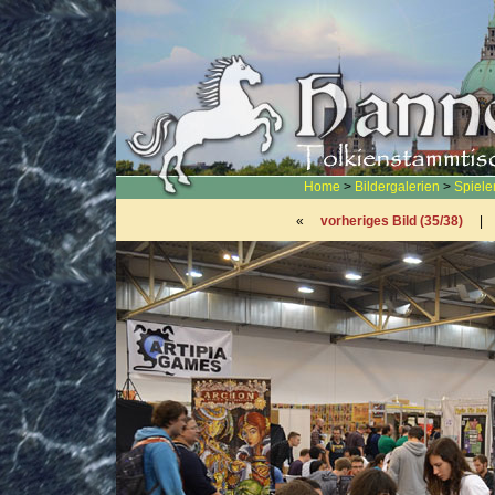
Home
>
Bildergalerien
>
Spiel
«
vorheriges Bild (35/38)
|