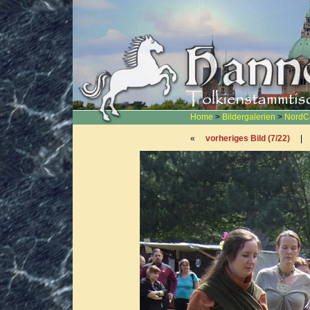
Home
>
Bildergalerien
>
NordC
«
vorheriges Bild (7/22)
|