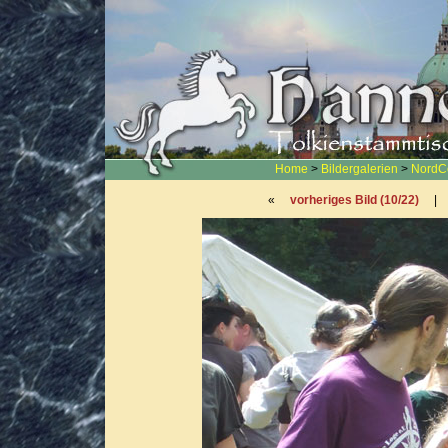
Home
>
Bildergalerien
>
NordC
«
vorheriges Bild (10/22)
|