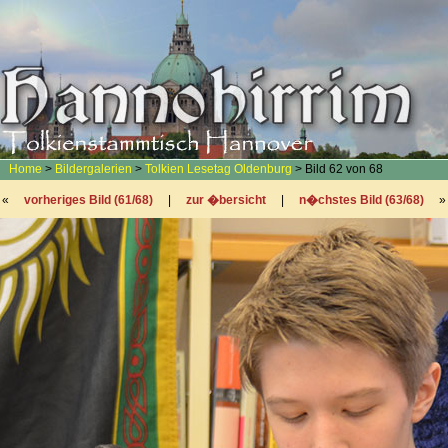
Home
>
Bildergalerien
>
Tolkien Lesetag Oldenburg
> Bild 62 von 68
«
vorheriges Bild (61/68)
|
zur �bersicht
|
n�chstes Bild (63/68)
»