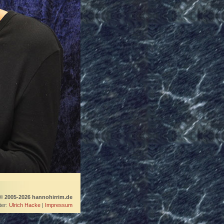
© 2005-2026 hannohirrim.de
er:
Ulrich Hacke
|
Impressum