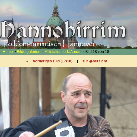
Home
>
Bildergalerien
>
Mittelaltermarkt Arnum
> Bild 18 von 18
«
vorheriges Bild (17/18)
|
zur �bersicht