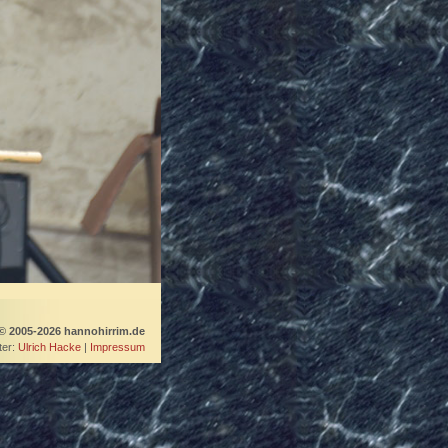
© 2005-2026 hannohirrim.de
er:
Ulrich Hacke
|
Impressum