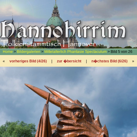
Home
>
Bildergalerien
>
Mittelalterlich Phantasie Spectaculum
> Bild 5 von 26
«
vorheriges Bild (4/26)
|
zur �bersicht
|
n�chstes Bild (6/26)
»