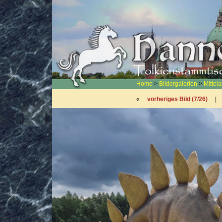
Home
>
Bildergalerien
>
Mittel
«
vorheriges Bild (7/26)
|