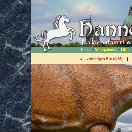
Home
>
Bildergalerien
>
Mittel
«
vorheriges Bild (9/26)
|