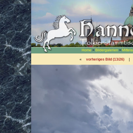
Home
>
Bildergalerien
>
Mittel
«
vorheriges Bild (13/26)
|