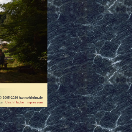
© 2005-2026 hannohirrim.de
er:
Ulrich Hacke
|
Impressum