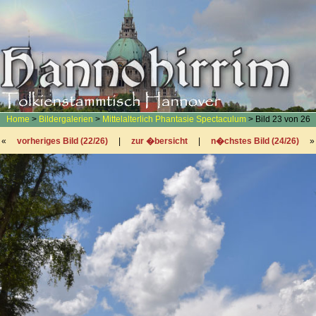
Home
>
Bildergalerien
>
Mittelalterlich Phantasie Spectaculum
> Bild 23 von 26
«
vorheriges Bild (22/26)
|
zur �bersicht
|
n�chstes Bild (24/26)
»