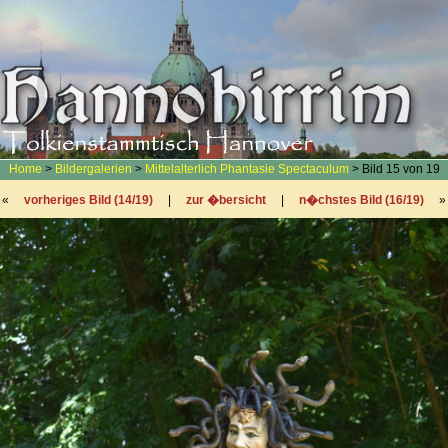
Home
>
Bildergalerien
>
Mittelalterlich Phantasie Spectaculum
> Bild 15 von 19
«
vorheriges Bild (14/19)
|
zur �bersicht
|
n�chstes Bild (16/19)
»