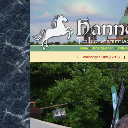
Home
>
Bildergalerien
>
Mittel
«
vorheriges Bild (17/19)
|