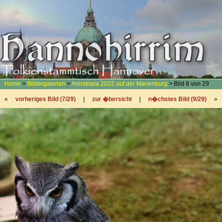
Home
>
Bildergalerien
>
Annotopia 2022 auf der Marienburg
> Bild 8 von 29
«
vorheriges Bild (7/29)
|
zur �bersicht
|
n�chstes Bild (9/29)
»