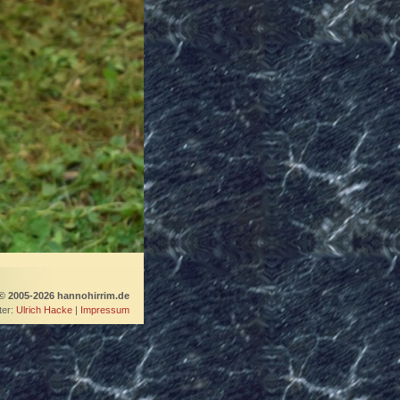
© 2005-2026 hannohirrim.de
er:
Ulrich Hacke
|
Impressum