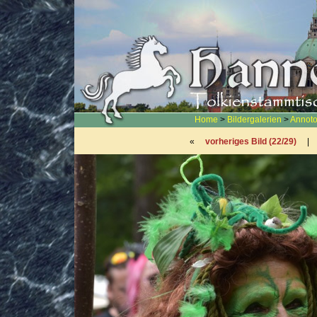
Home
>
Bildergalerien
>
Annoto
«
vorheriges Bild (22/29)
|