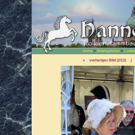
Home
>
Bildergalerien
>
Lustik
«
vorheriges Bild (2/12)
|