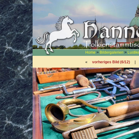
Home
>
Bildergalerien
>
Lustik
«
vorheriges Bild (6/12)
|