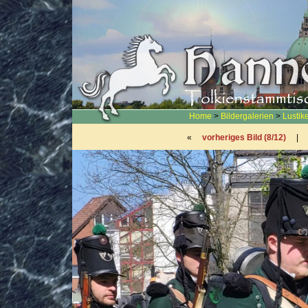
Home
>
Bildergalerien
>
Lustik
«
vorheriges Bild (8/12)
|