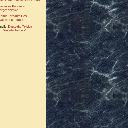
kien in den Medien M?rz 2026
kieneske Podcast-
ergeschenke
Jahre Forodrim Das
wedischeJubileet?
uelle:
Deutsche Tolkien
Gesellschaft e.V.