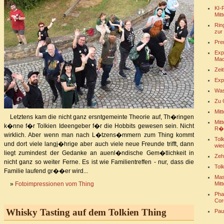
KI-
Mitt
Rin
zur 
Pre
Exp
Mac
Zeit
Exp
Was
Zu 
Mitt
Letztens kam die nicht ganz ersntgemeinte Theorie auf, Th�ringen
Mit
k�nne f�r Tolkien Ideengeber f�r die Hobbits gewesen sein. Nicht
R�
wirklich. Aber wenn man nach L�tzens�mmern zum Thing kommt
Tol
und dort viele langj�hrige aber auch viele neue Freunde trifft, dann
wie
liegt zumindest der Gedanke an auenl�ndische Gem�tlichkeit in
Zeh
nicht ganz so weiter Ferne. Es ist wie Familientreffen - nur, dass die
Tol
Familie laufend gr��er wird...
Mas
Mitt
»
Fotoimpressionen vom Thing
Pha
Cor
Whisky Tasting auf dem Tolkien Thing
Pau