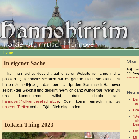
Home
Stamm
In eigener Sache
N�chste
14. Au
Tja, man sieht's deutlich: auf unserer Website ist lange nichts
weitere 
passiert :-( Irgendwie schaffen wir es gerade nicht, sie aktuell zu
halten. Zum Gl�ck gilt das aber nicht fpr den Stammtisch Hannover
selbst - der w�chst und gedeiht n�mlich ganz wunderbar! Wenn Du
Neu a
uns kennenlernen willst, dann schreib uns:
Den
hannover@tolkiengesellschaft.de
. Oder komm einfach mal zu
Tas
unseren Treffen
vorbei. F�hl Dich eingeladen...
Esc
"Di
Tol
Tolkien Thing 2023
Dei
Lus
Mit