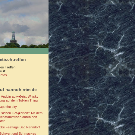
tischtreffen
s Treffen:
gust
Infos
uf hannohirrim.de
 Anduin aufw�rts: Whisky
ting auf dem Tolkien Thing
ape the city
e sieben Gef�hrten": Mit dem
kienstammtisch durch den
ster
tike Festtage Bad Nenndorf
 Schwert und Schmackes