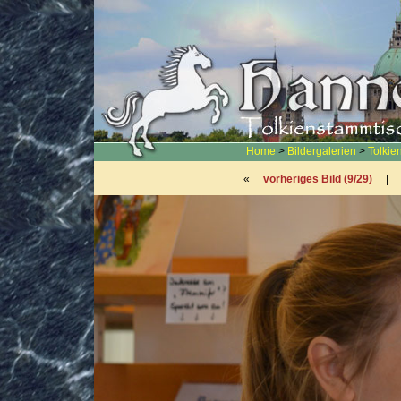
Home
>
Bildergalerien
>
Tolkie
«
vorheriges Bild (9/29)
|