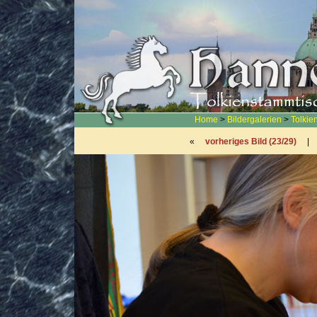
Home
>
Bildergalerien
>
Tolkie
«
vorheriges Bild (23/29)
|