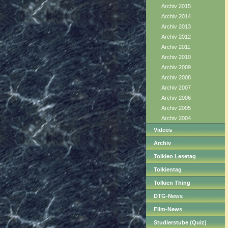
Archiv 2015
Archiv 2014
Archiv 2013
Archiv 2012
Archiv 2011
Archiv 2010
Archiv 2009
Archiv 2008
Archiv 2007
Archiv 2006
Archiv 2005
Archiv 2004
Videos
Archiv
Tolkien Lesetag
Tolkientag
Tolkien Thing
DTG-News
Film-News
Studierstube (Quiz)