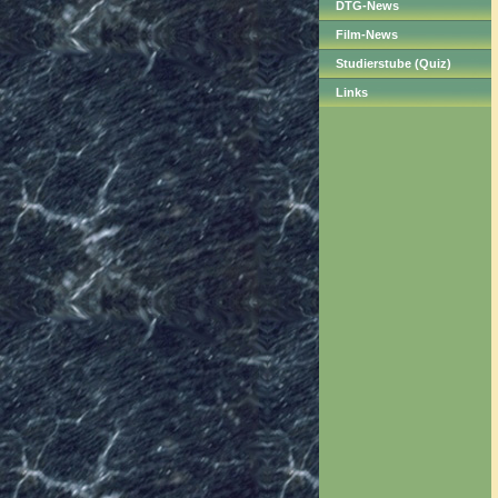
DTG-News
Film-News
Studierstube (Quiz)
Links