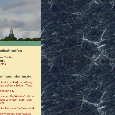
tischtreffen
s Treffen:
gust
Infos
uf hannohirrim.de
 Anduin aufw�rts: Whisky
ting auf dem Tolkien Thing
ape the city
e sieben Gef�hrten": Mit dem
kienstammtisch durch den
ster
tike Festtage Bad Nenndorf
 Schwert und Schmackes