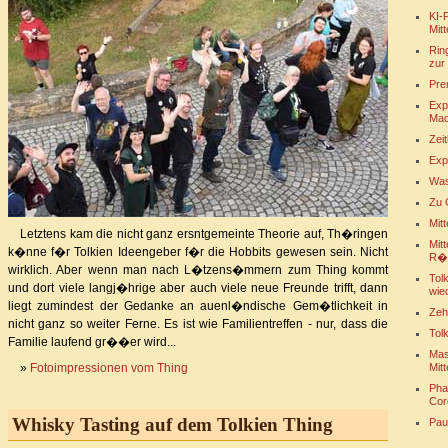
KI-
Mitt
Rin
zur 
Pre
Exp
Mac
Zeit
Exp
Was
Zu 
Mitt
Letztens kam die nicht ganz ersntgemeinte Theorie auf, Th�ringen
Mit
k�nne f�r Tolkien Ideengeber f�r die Hobbits gewesen sein. Nicht
R�
wirklich. Aber wenn man nach L�tzens�mmern zum Thing kommt
Tol
und dort viele langj�hrige aber auch viele neue Freunde trifft, dann
wie
liegt zumindest der Gedanke an auenl�ndische Gem�tlichkeit in
Zeh
nicht ganz so weiter Ferne. Es ist wie Familientreffen - nur, dass die
Tol
Familie laufend gr��er wird...
Mas
Mitt
»
Fotoimpressionen vom Thing
Pha
Cor
Whisky Tasting auf dem Tolkien Thing
Pau