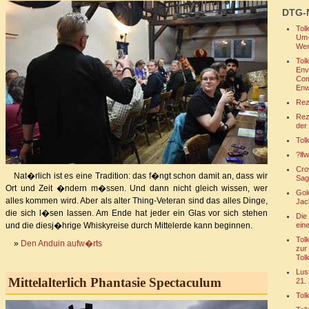
DTG-
Tol
Um-
We
Tol
Env
Com
Enw
Rez
Reze
der
Tol
?lf
Cro
Nat�rlich ist es eine Tradition: das f�ngt schon damit an, dass wir
Sag
Ort und Zeit �ndern m�ssen. Und dann nicht gleich wissen, wer
Gol
alles kommen wird. Aber als alter Thing-Veteran sind das alles Dinge,
Jac
die sich l�sen lassen. Am Ende hat jeder ein Glas vor sich stehen
Die
und die diesj�hrige Whiskyreise durch Mittelerde kann beginnen.
ein
Tol
»
Den Anduin aufw�rts
zur
Tol
Lus
Mittelalterlich Phantasie Spectaculum
21.
Tol