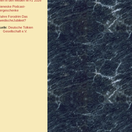
kien in den Medien M?rz 2026
kieneske Podcast-
ergeschenke
Jahre Forodrim Das
wedischeJubileet?
uelle:
Deutsche Tolkien
Gesellschaft e.V.