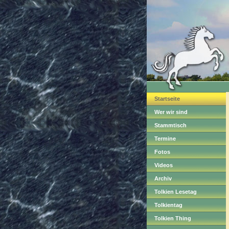
Startseite
Wer wir sind
Stammtisch
Termine
Fotos
Videos
Archiv
Tolkien Lesetag
Tolkientag
Tolkien Thing