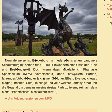
Tol
Tol
Ost
54 
sch
Q
Normalerweise ist B�ckeburg im nieders�chsischen Landkreis
Schaumburg mit seinen rund 19.000 Einwohnern eine Oase der Ruhe
und Best�ndigekit. Doch wenn dass Mittelalterlich Phantasie
Spectaculum (MPS) vorbeischaut, dann bev�lkern Barden,
fahrendes Volk, H�ndler & Kr�mer, S�ldner, Elben, Zwerge, Krieger,
Magier, Drachen. Orks, Halblinge und viele weitere Fantasy-Kreaturen
die Gegend um gemeinsam eine riesige Party zu feiern, frei nach dem
Motto: "Phantastisch, nicht autentisch!" :-)
»
Ulis Fotoimpressionen vom MPS