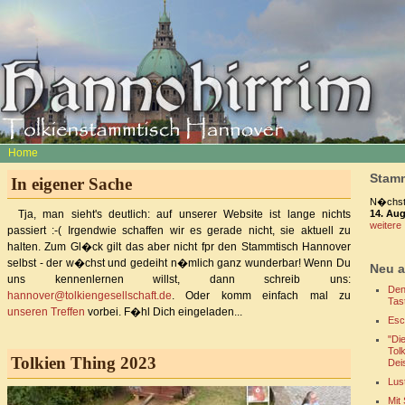
Home
Stamm
In eigener Sache
N�chste
14. Au
Tja, man sieht's deutlich: auf unserer Website ist lange nichts
weitere 
passiert :-( Irgendwie schaffen wir es gerade nicht, sie aktuell zu
halten. Zum Gl�ck gilt das aber nicht fpr den Stammtisch Hannover
selbst - der w�chst und gedeiht n�mlich ganz wunderbar! Wenn Du
Neu a
uns kennenlernen willst, dann schreib uns:
Den
hannover@tolkiengesellschaft.de
. Oder komm einfach mal zu
Tas
unseren Treffen
vorbei. F�hl Dich eingeladen...
Esc
"Di
Tol
Tolkien Thing 2023
Dei
Lus
Mit