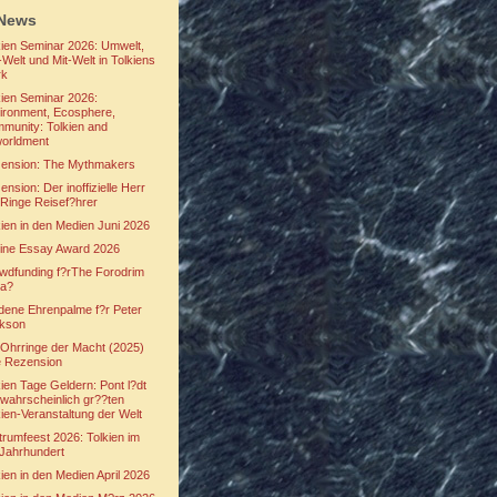
News
kien Seminar 2026: Umwelt,
Welt und Mit-Welt in Tolkiens
rk
kien Seminar 2026:
ironment, Ecosphere,
munity: Tolkien and
orldment
ension: The Mythmakers
nsion: Der inoffizielle Herr
 Ringe Reisef?hrer
kien in den Medien Juni 2026
wine Essay Award 2026
wdfunding f?rThe Forodrim
a?
dene Ehrenpalme f?r Peter
kson
 Ohrringe der Macht (2025)
e Rezension
kien Tage Geldern: Pont l?dt
 wahrscheinlich gr??ten
kien-Veranstaltung der Welt
trumfeest 2026: Tolkien im
 Jahrhundert
kien in den Medien April 2026