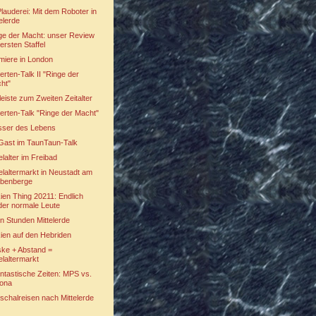
Plauderei: Mit dem Roboter in
elerde
ge der Macht: unser Review
ersten Staffel
miere in London
erten-Talk II "Ringe der
ht"
leiste zum Zweiten Zeitalter
erten-Talk "Ringe der Macht"
ser des Lebens
Gast im TaunTaun-Talk
elalter im Freibad
telaltermarkt in Neustadt am
benberge
kien Thing 20211: Endlich
der normale Leute
n Stunden Mittelerde
kien auf den Hebriden
ke + Abstand =
elaltermarkt
ntastische Zeiten: MPS vs.
ona
schalreisen nach Mittelerde